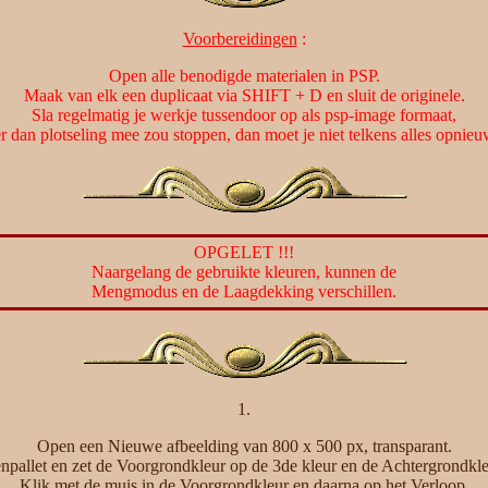
Voorbereidingen
:
Open alle benodigde materialen in PSP.
Maak van elk een duplicaat via SHIFT + D en sluit de originele.
Sla regelmatig je werkje tussendoor op als psp-image formaat,
er dan plotseling mee zou stoppen, dan moet je niet telkens alles opnie
OPGELET !!!
Naargelang de gebruikte kleuren, kunnen de
Mengmodus en de Laagdekking verschillen.
1.
Open een Nieuwe afbeelding van 800 x 500 px, transparant.
npallet en zet de Voorgrondkleur op de 3de kleur en de Achtergrondkle
Klik met de muis in de Voorgrondkleur en daarna op het Verloop.