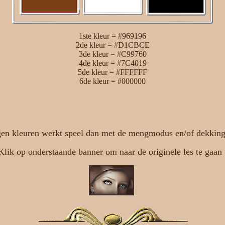
1ste kleur = #969196
2de kleur = #D1CBCE
3de kleur = #C99760
4de kleur = #7C4019
5de kleur = #FFFFFF
6de kleur = #000000
en kleuren werkt speel dan met de mengmodus en/of dekking 
Klik op onderstaande banner om naar de originele les te gaan 