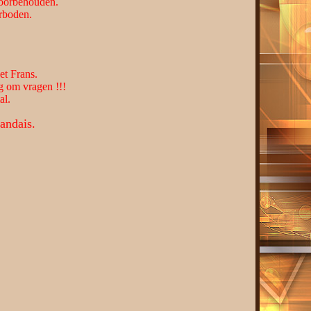
 voorbehouden.
erboden.
et Frans.
g om vragen !!!
al.
andais.