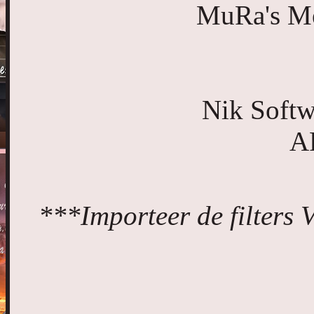
MuRa's Mei
Nik Softw
A
***Importeer de filters 