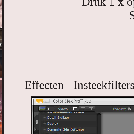
Druk 1 x op
S
Effecten - Insteekfilte