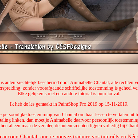
 is auteursrechtelijk beschermd door Animabelle Chantal, alle rechten
rspreiding, zonder voorafgaande schriftelijke toestemming is geheel v
Elke gelijkenis met een andere tutorial is puur toeval.
Ik heb de les gemaakt in PaintShop Pro 2019 op 15-11-2019.
e persoonlijke toestemming van Chantal om haar lessen te vertalen uit h
rtaling linken, dan moet je Animabelle daarvoor persoonlijk toestemmin
 ben alleen maar de vertaler, de auteursrechten liggen volledig bij Chant
eaucoup Chantal, que je pouvez traduire vos tutoriéls en Néer