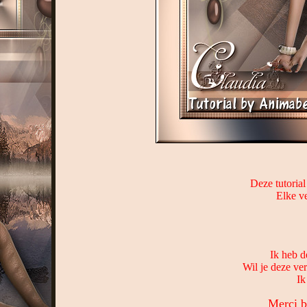
Deze tutorial
Elke ve
Ik heb d
Wil je deze ve
Ik
Merci b