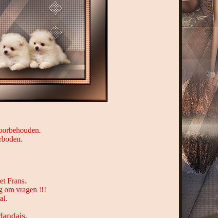
 voorbehouden.
erboden.
et Frans.
g om vragen !!!
al.
landais.