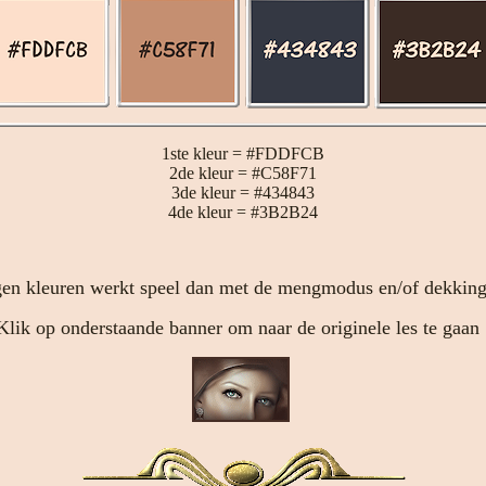
1ste kleur = #FDDFCB
2de kleur = #C58F71
3de kleur = #434843
4de kleur = #3B2B24
en kleuren werkt speel dan met de mengmodus en/of dekking 
Klik op onderstaande banner om naar de originele les te gaan 