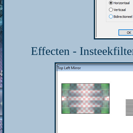
Effecten - Insteekfilt