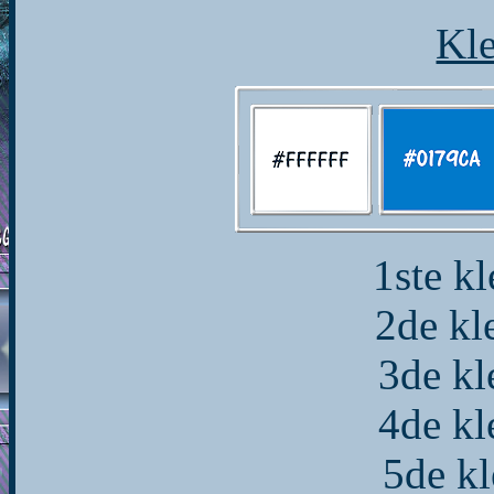
Kle
1ste k
2de k
3de k
4de k
5de k