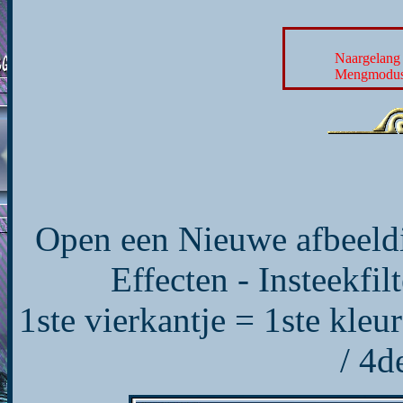
Naargelang 
Mengmodus 
Open een Nieuwe afbeeldi
Effecten - Insteekfi
1ste vierkantje = 1ste kleu
/ 4d