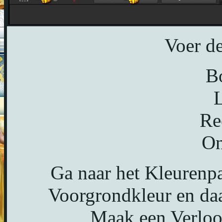
Voer de
B
L
Re
On
Ga naar het Kleurenpa
Voorgrondkleur en daa
Maak een Verloop