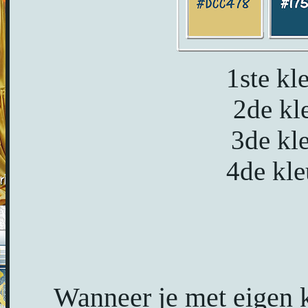
1ste k
2de kl
3de kl
4de kl
Wanneer je met eigen 