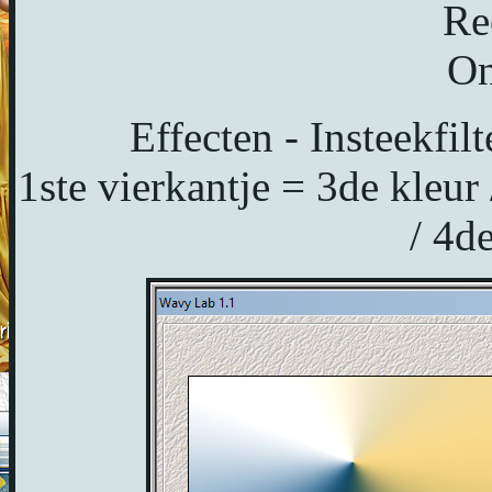
Re
On
Effecten - Insteekfil
1ste vierkantje = 3de kleur 
/ 4d