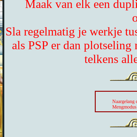
Maak van elk een dupli
o
Sla regelmatig je werkje t
als PSP er dan plotseling
telkens al
Naargelang d
Mengmodus e