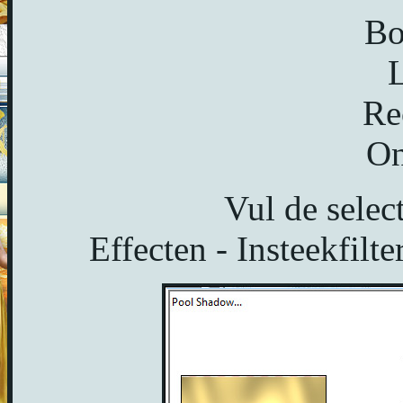
Bo
L
Re
On
Vul de select
Effecten - Insteekfilt