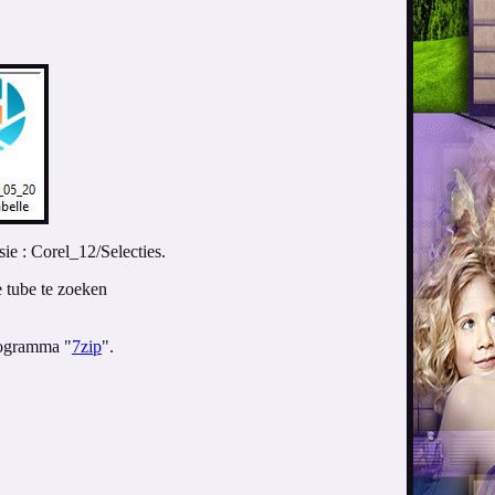
ie : Corel_12/Selecties.
e tube te zoeken
rogramma "
7zip
".