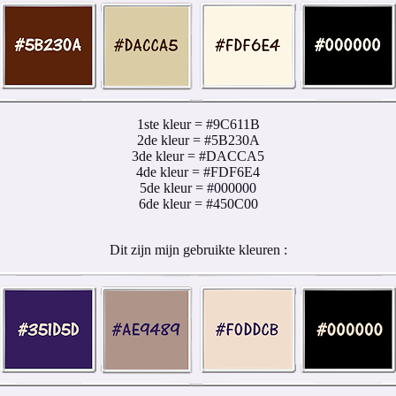
1ste kleur = #9C611B
2de kleur = #5B230A
3de kleur = #DACCA5
4de kleur = #FDF6E4
5de kleur = #000000
6de kleur = #450C00
Dit zijn mijn gebruikte kleuren :