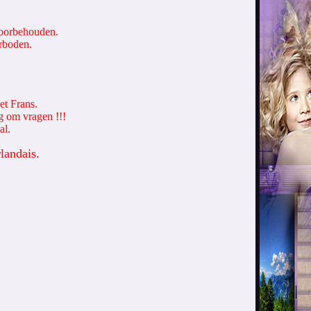
 voorbehouden.
erboden.
et Frans.
g om vragen !!!
al.
landais.