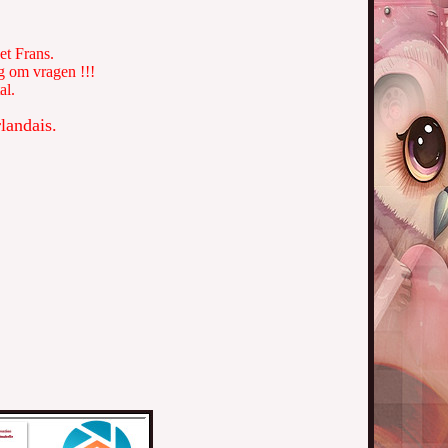
et Frans.
g om vragen !!!
al.
landais.