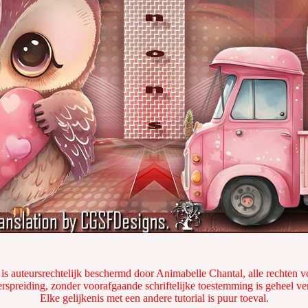
 is auteursrechtelijk beschermd door Animabelle Chantal, alle rechten
rspreiding, zonder voorafgaande schriftelijke toestemming is geheel v
Elke gelijkenis met een andere tutorial is puur toeval.