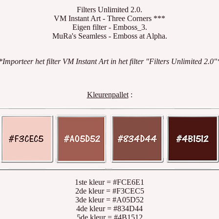
Filters Unlimited 2.0.
VM Instant Art - Three Corners ***
Eigen filter - Emboss_3.
MuRa's Seamless - Emboss at Alpha.
Importeer het filter VM Instant Art in het filter "Filters Unlimited 2.0
Kleurenpallet
:
1ste kleur = #FCE6E1
2de kleur = #F3CEC5
3de kleur = #A05D52
4de kleur = #834D44
5de kleur = #4B1512