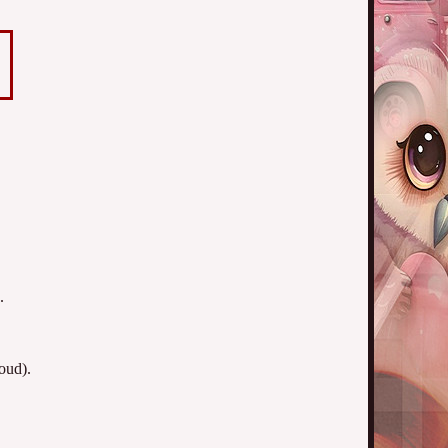
.
oud).