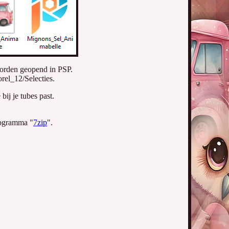
rden geopend in PSP.
rel_12/Selecties.
bij je tubes past.
rogramma "
7zip
".