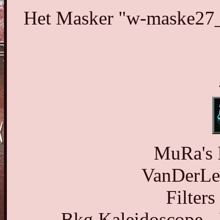
Het Masker "w-maske27_©
MuRa's M
VanDerLe
Filters
Bkg Kaleidoscope - 