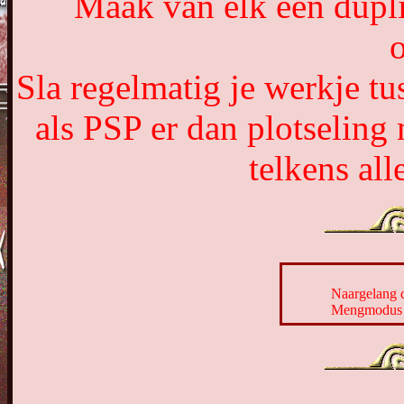
Maak van elk een dupli
o
Sla regelmatig je werkje t
als PSP er dan plotseling
telkens al
Naargelang d
Mengmodus e