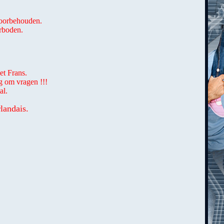
 voorbehouden.
erboden.
et Frans.
g om vragen !!!
al.
landais.