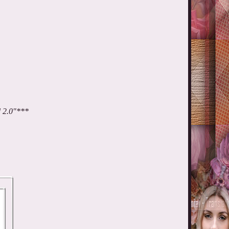
ed 2.0"***