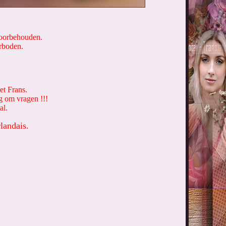
 voorbehouden.
erboden.
et Frans.
g om vragen !!!
al.
landais.