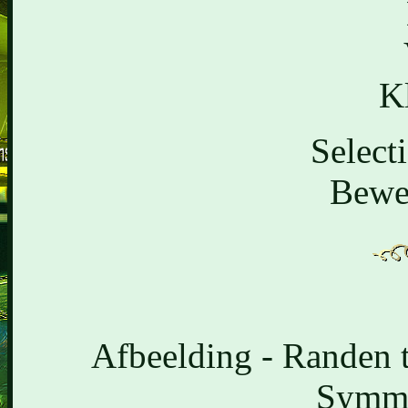
K
Selecti
Bewer
Afbeelding - Randen t
Symme