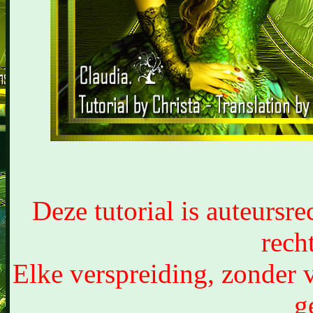
Deze tutorial is auteursr
rech
Elke verspreiding, zonder 
g