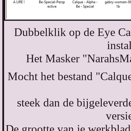
Dubbelklik op de Eye Can
instal
Het Masker "NarahsMa
Mocht het bestand "Calque 
steek dan de bijgeleverd
versi
De grootte van je werkbla