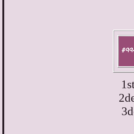
1s
2d
3d