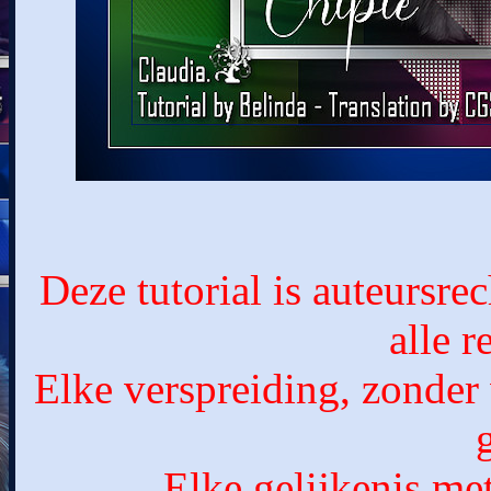
Deze tutorial is auteursr
alle 
Elke verspreiding, zonder
Elke gelijkenis met