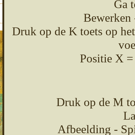
Ga t
Bewerken -
Druk op de K toets op het
voe
Positie X =
Druk op de M toe
La
Afbeelding - Spi