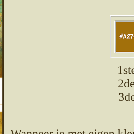
1st
2d
3d
Wanneer je met eigen kl