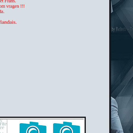
et Frans.
om vragen !!!
da.
landais.