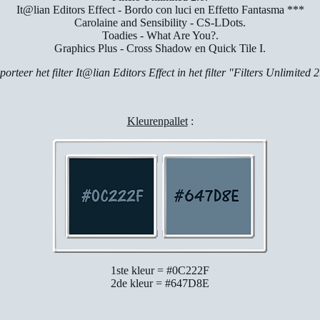
It@lian Editors Effect - Bordo con luci en Effetto Fantasma ***
Carolaine and Sensibility - CS-LDots.
Toadies - What Are You?.
Graphics Plus - Cross Shadow en Quick Tile I.
orteer het filter It@lian Editors Effect in het filter "Filters Unlimited 
Kleurenpallet
:
1ste kleur = #0C222F
2de kleur = #647D8E