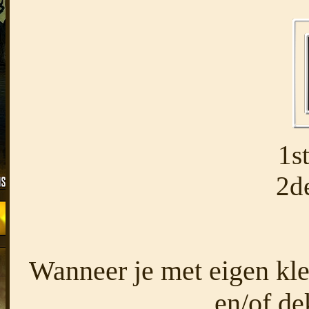
1s
2d
Wanneer je met eigen kl
en/of de