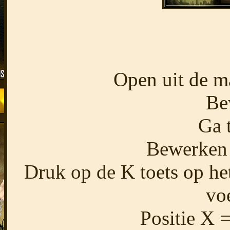
Open uit de m
Be
Ga 
Bewerken 
Druk op de K toets op het
voe
Positie X =