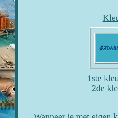
Kleu
1ste kl
2de kl
Wanneer je met eigen k