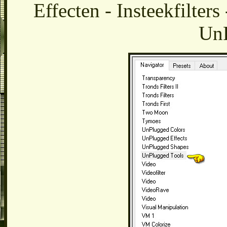
Effecten - Insteekfilter
UnP