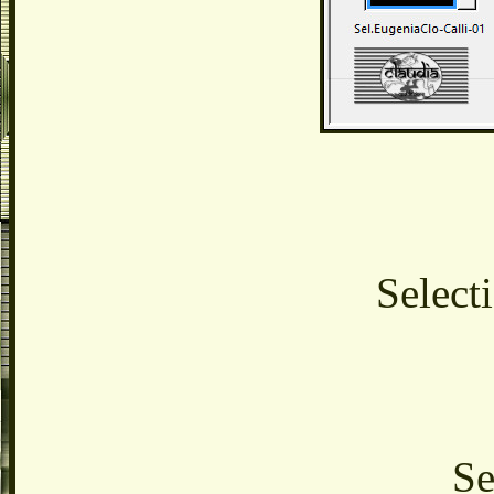
Select
Se