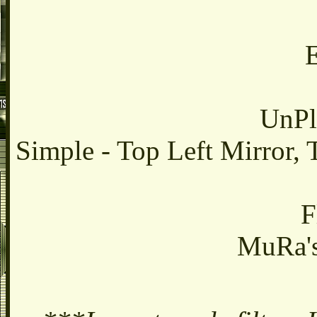
E
UnPl
Simple - Top Left Mirror,
F
MuRa's 