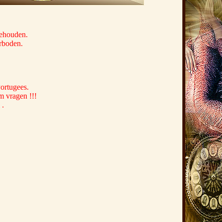
behouden.
erboden.
Portugees.
m vragen !!!
 .