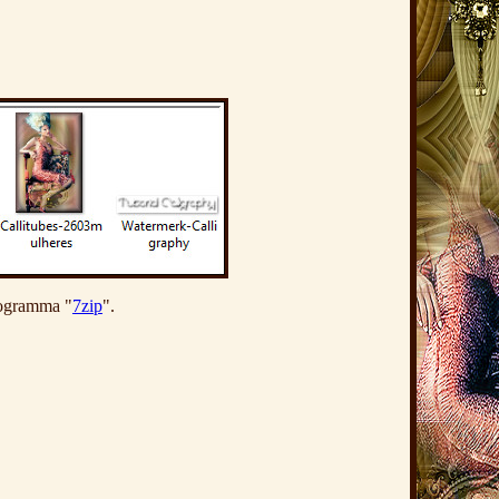
rogramma "
7zip
".