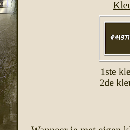
Kleu
1ste kl
2de kl
Wanneer je met eigen k