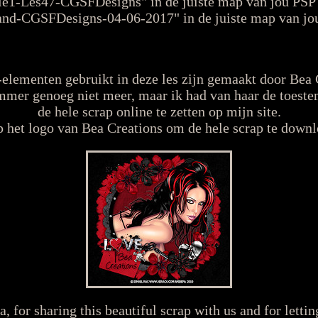
tie1-Les47-CGSFDesigns" in de juiste map van jou PSP v
and-CGSFDesigns-04-06-2017" in de juiste map van jou
elementen gebruikt in deze les zijn gemaakt door Bea 
mmer genoeg niet meer, maar ik had van haar de toes
de hele scrap online te zetten op mijn site.
p het logo van Bea Creations om de hele scrap te downl
for sharing this beautiful scrap with us and for lettin