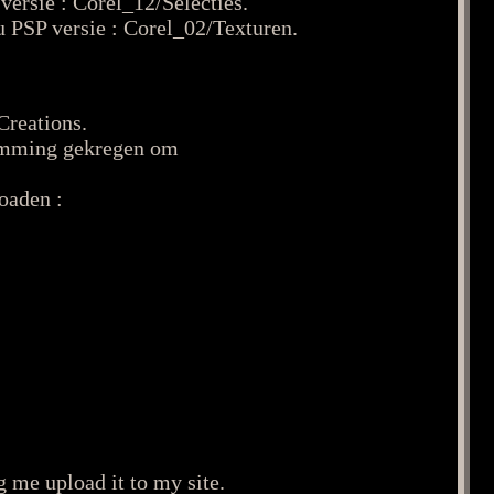
ersie : Corel_12/Selecties.
 PSP versie : Corel_02/Texturen.
Creations.
temming gekregen om
oaden :
g me upload it to my site.