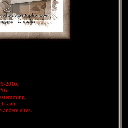
06-2010.
PX6.
oestemming.
ets aan.
andere sites.