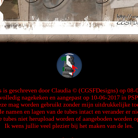
s is geschreven door Claudia © (CGSFDesigns) op 08-
volledig nagekeken en aangepast op 10-06-2017 in PS
deze mag worden gebruikt zonder mijn uitdrukkelijke t
le namen en lagen van de tubes intact en verander er ni
tubes niet herupload worden of aangeboden worden op 
Ik wens jullie veel plezier bij het maken van de les.