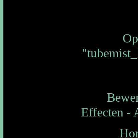
Op
"tubemist_
Bewer
Effecten - 
Hor