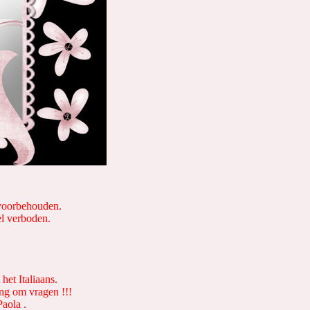
 voorbehouden.
el verboden.
het Italiaans.
ing om vragen !!!
Paola .