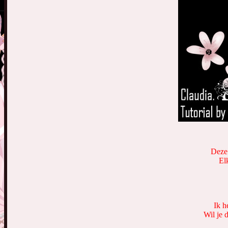
Deze 
El
Ik h
Wil je 