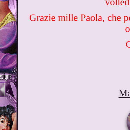
volled
Grazie mille Paola, che po
o
C
Ma