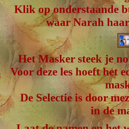
Klik op onderstaande bu
waar Narah haar 
Het Masker steek je no
Voor deze les hoeft het 
mask
De Selectie is door me
in de m
Laat de namen en het w