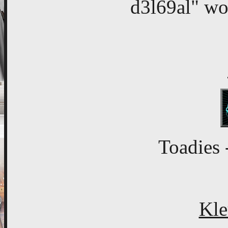
d3l69al" wo
Toadies 
Kle