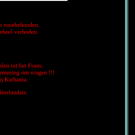
en voorbehouden.
geheel verboden.
len uit het Frans.
stemming om vragen !!!
ij Kathania.
éerlandais.