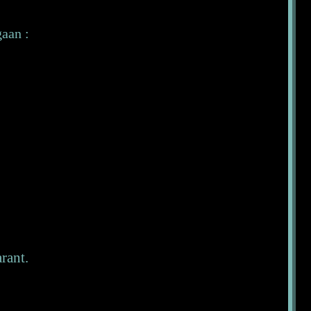
gaan :
rant.