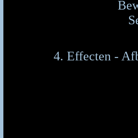
Bew
S
4. Effecten - Af