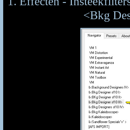
1. Effecten - Insteekfilte
<Bkg Desi