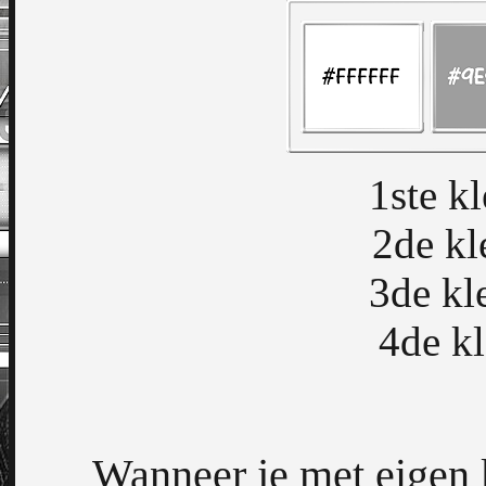
1ste k
2de k
3de k
4de k
Wanneer je met eigen 