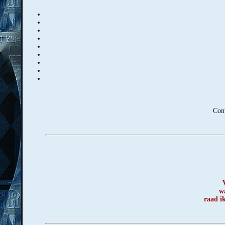
Conv
w
raad ik