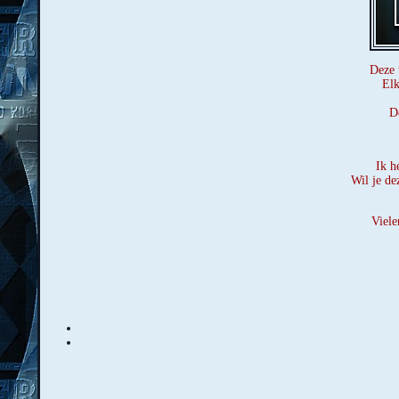
Deze 
Elk
De
Ik h
Wil je de
Viele