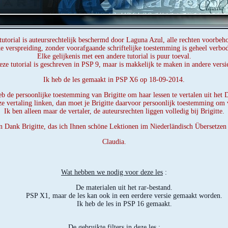
tutorial is auteursrechtelijk beschermd door Laguna Azul, alle rechten voorbeh
e verspreiding, zonder voorafgaande schriftelijke toestemming is geheel verbo
Elke gelijkenis met een andere tutorial is puur toeval.
ze tutorial is geschreven in PSP 9, maar is makkelijk te maken in andere versi
Ik heb de les gemaakt in PSP X6 op 18-09-2014.
eb de persoonlijke toestemming van Brigitte om haar lessen te vertalen uit het D
ze vertaling linken, dan moet je Brigitte daarvoor persoonlijk toestemming om 
Ik ben alleen maar de vertaler, de auteursrechten liggen volledig bij Brigitte.
n Dank Brigitte, das ich Ihnen schöne Lektionen im Niederländisch Übersetzen
Claudia.
Wat hebben we nodig voor deze les
:
De materialen uit het rar-bestand.
PSP X1, maar de les kan ook in een eerdere versie gemaakt worden.
Ik heb de les in PSP 16 gemaakt.
De gebruikte filters in deze les
: