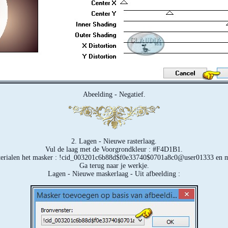
Abeelding - Negatief.
2. Lagen - Nieuwe rasterlaag.
Vul de laag met de Voorgrondkleur : #F4D1B1.
terialen het masker : !cid_003201c6b88d$f0e33740$0701a8c0@user01333 en mi
Ga terug naar je werkje.
Lagen - Nieuwe maskerlaag - Uit afbeelding :