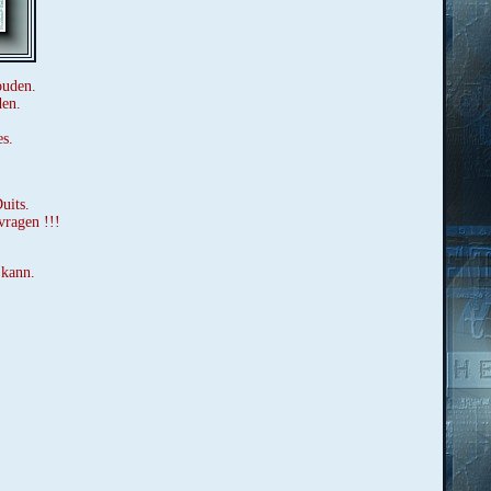
ouden.
den.
es.
uits.
vragen !!!
 kann.