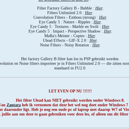
Filter Factory Gallery B - Bubble :
Hier
.
Filters Unlimited 2.0 :
Hier
.
Convolution Filters - Emboss (strong) :
Hier
.
Eye Candy 5 : Nature - Ripples :
Hier
.
Eye Candy 5 : Textures - Marble en Swilt :
Hier
.
Eye Candy 5 : Impact - Perspective Shadow :
Hier
.
MuRa's Meister - Copies :
Hier
.
Ulead Effects - GIF-X 2.0 :
Hier
.
Noise Filters - Noisy Rotation :
Hier
.
Het factory Gallery B filter kan los in PSP gebruikt worden.
olution en Noise filters importeer je in Filters Unlimited 2.0 --- die zitten no
standaard in FU2.0.
LET EVEN OP NU !!!!!!
Het filter Ulead kan NIET gebruikt worden onder Windows 8.
Van
Zantara
heb ik vernomen dat deze het wel nog doet onder Windows 7 
at daaronder ligt. Heb je nog een oude pc of laptop met daarop W7 of Vis
 jullie aan om deze te gaan gebruiken voor deze les, of alleen om dit filter