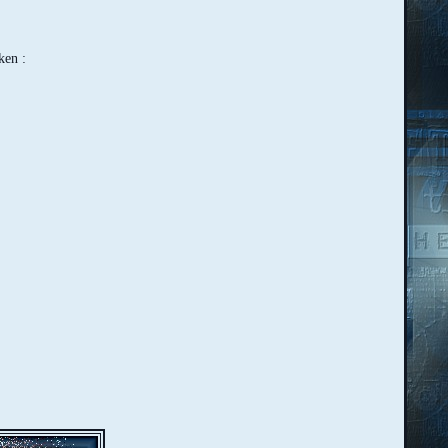
ken :