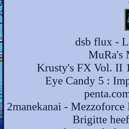
dsb flux - 
MuRa's M
Krusty's FX Vol. II 
Eye Candy 5 : Imp
penta.com
2manekanai - Mezzoforce Ic
Brigitte hee