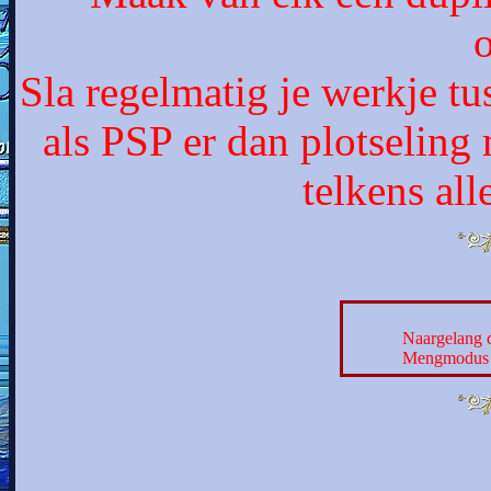
o
Sla regelmatig je werkje t
als PSP er dan plotseling
telkens al
Naargelang d
Mengmodus e