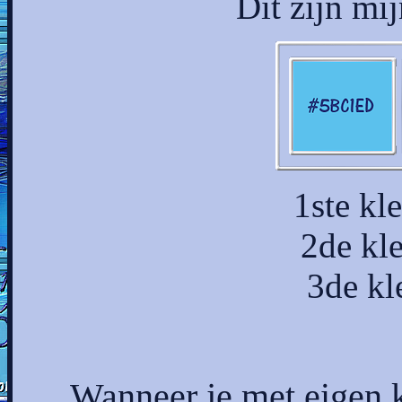
Dit zijn mi
1ste k
2de kl
3de kl
Wanneer je met eigen 