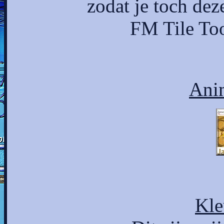
zodat je toch de
FM Tile Too
Ani
Kle