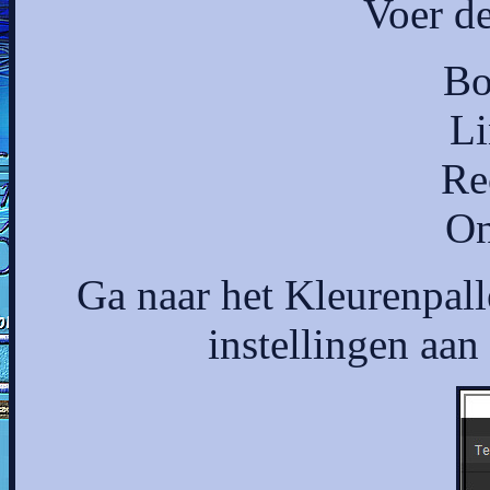
Voer de
Bo
Li
Re
On
Ga naar het Kleurenpalle
instellingen aan