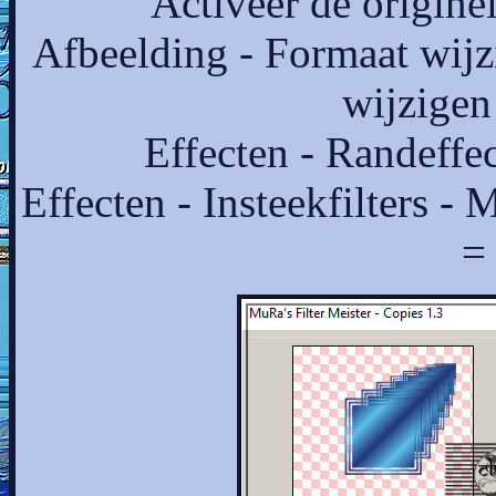
Activeer de originel
Afbeelding - Formaat wijz
wijzigen
Effecten - Randeffe
Effecten - Insteekfilters -
=