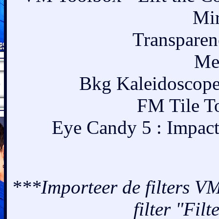
Mir
Transparen
Me
Bkg Kaleidoscope
FM Tile T
Eye Candy 5 : Impact
***Importeer de filters V
filter "Fil