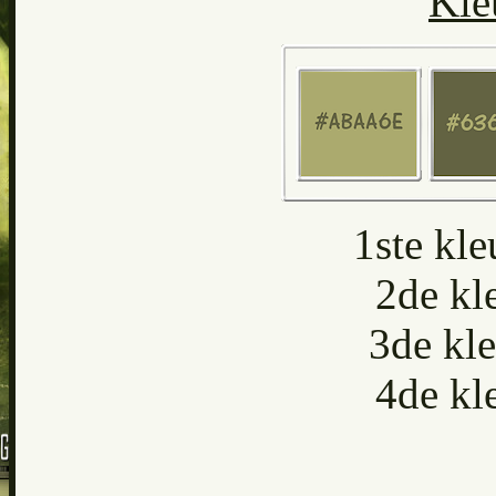
Kle
1ste k
2de kl
3de kl
4de kl