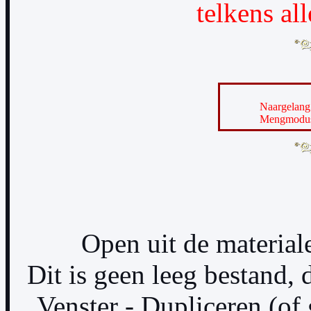
telkens al
Naargelang 
Mengmodus 
Open uit de material
Dit is geen leeg bestand, d
Venster - Dupliceren (of 