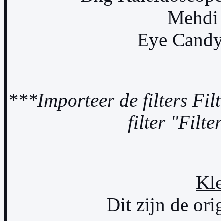
Mehdi 
Eye Candy 
***Importeer de filters Fi
filter "Filt
Kle
Dit zijn de ori