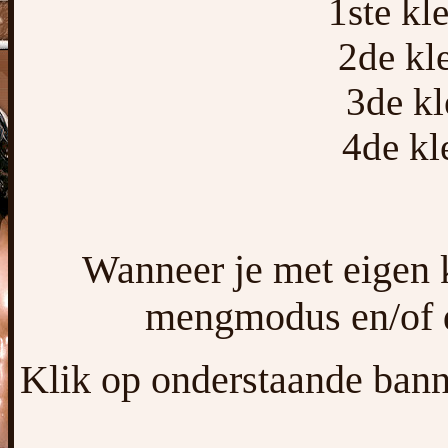
1ste k
2de kl
3de k
4de k
Wanneer je met eigen 
mengmodus en/of d
Klik op onderstaande banne