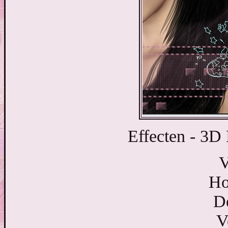
Effecten - 3D 
V
Ho
D
V