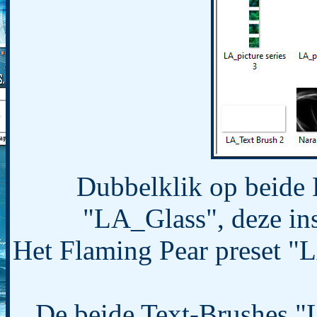
Dubbelklik op beide
"LA_Glass", deze inst
Het Flaming Pear preset "L
De beide Text-Brushes "