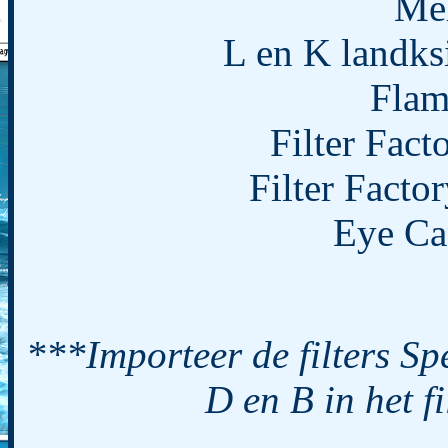
Meh
L en K landksi
Flam
Filter Fact
Filter Facto
Eye Can
***Importeer de filters Spe
D en B in het f