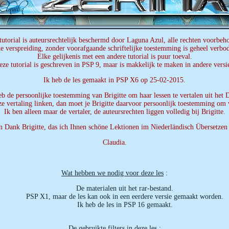
tutorial is auteursrechtelijk beschermd door Laguna Azul, alle rechten voorbeh
e verspreiding, zonder voorafgaande schriftelijke toestemming is geheel verbo
Elke gelijkenis met een andere tutorial is puur toeval.
ze tutorial is geschreven in PSP 9, maar is makkelijk te maken in andere versi
Ik heb de les gemaakt in PSP X6 op 25-02-2015.
eb de persoonlijke toestemming van Brigitte om haar lessen te vertalen uit het D
ze vertaling linken, dan moet je Brigitte daarvoor persoonlijk toestemming om 
Ik ben alleen maar de vertaler, de auteursrechten liggen volledig bij Brigitte.
n Dank Brigitte, das ich Ihnen schöne Lektionen im Niederländisch Übersetzen
Claudia.
Wat hebben we nodig voor deze les
:
De materialen uit het rar-bestand.
PSP X1, maar de les kan ook in een eerdere versie gemaakt worden.
Ik heb de les in PSP 16 gemaakt.
De gebruikte filters in deze les
: