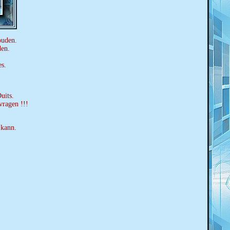
ouden.
den.
es.
uits.
vragen !!!
 kann.