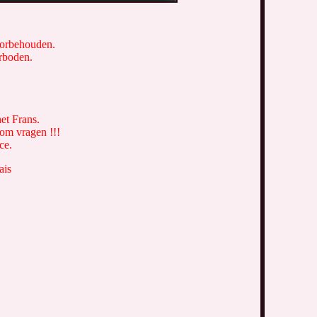
voorbehouden.
erboden.
et Frans.
 om vragen !!!
ce.
ais