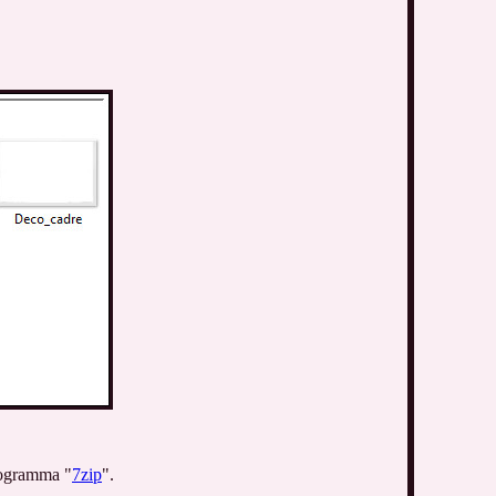
rogramma "
7zip
".