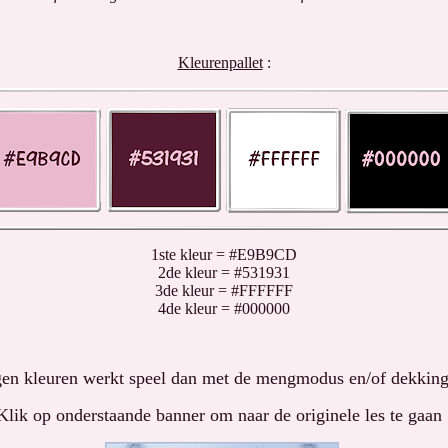
Kleurenpallet
:
1ste kleur = #E9B9CD
2de kleur = #531931
3de kleur = #FFFFFF
4de kleur = #000000
en kleuren werkt speel dan met de mengmodus en/of dekking 
Klik op onderstaande banner om naar de originele les te gaan 