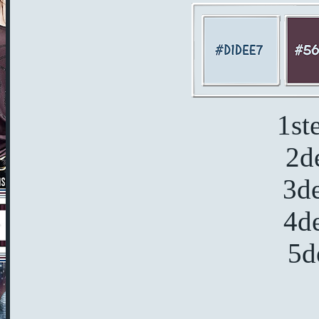
1st
2d
3d
4d
5d