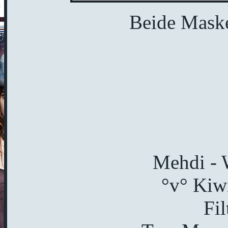
Beide Maske
Mehdi - 
°v° Kiwi
Fil