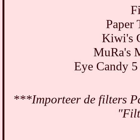
F
Paper 
Kiwi's 
MuRa's Me
Eye Candy 5 
***Importeer de filters Pa
"Fil