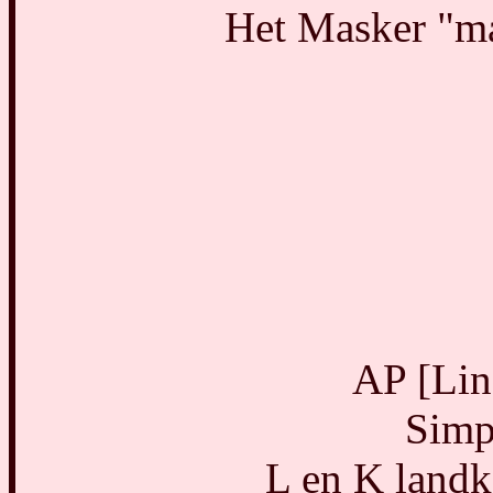
Het Masker "ma
AP [Line
Simpl
L en K landk