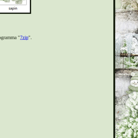
rogramma "
7zip
".