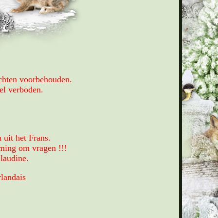
echten voorbehouden.
el verboden.
.
 uit het Frans.
mming om vragen !!!
Claudine.
landais