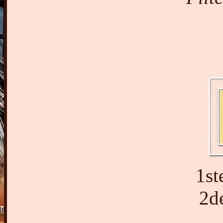
1st
2d