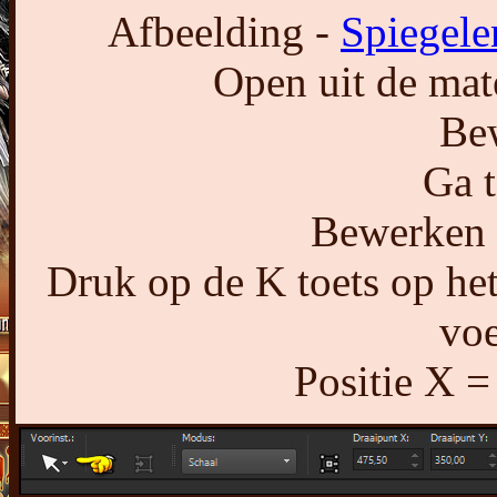
Afbeelding -
Spiegele
Open uit de mat
Bew
Ga t
Bewerken -
Druk op de K toets op het
voe
Positie X =