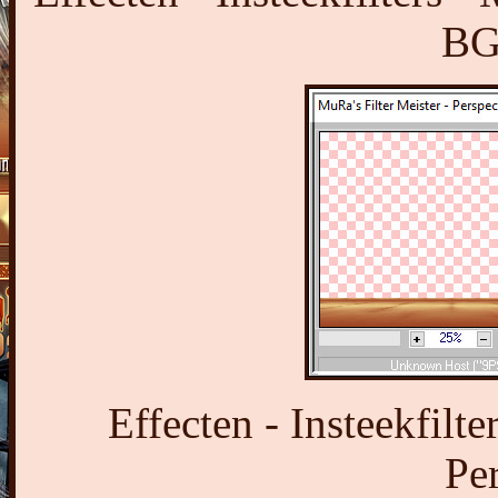
BG
Effecten - Insteekfilt
Pe