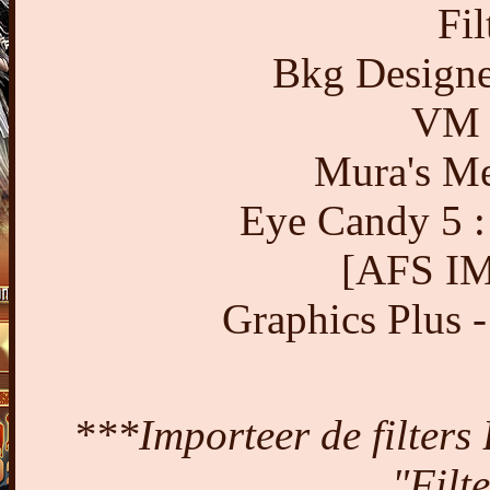
Fil
Bkg Designer
VM T
Mura's Mei
Eye Candy 5 :
[AFS IM
Graphics Plus -
***Importeer de filters
"Filt