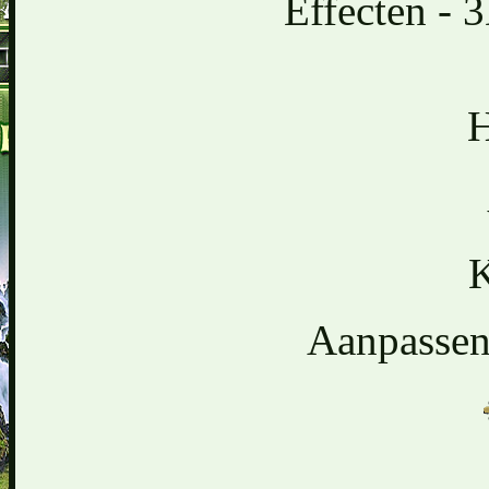
Effecten - 
H
K
Aanpassen 