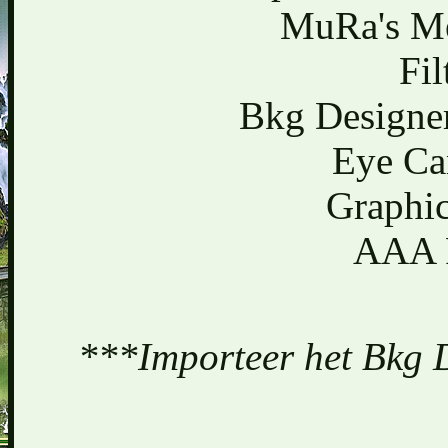
MuRa's Mei
Fil
Bkg Designer
Eye Can
Graphic
AAA F
***Importeer het Bkg De