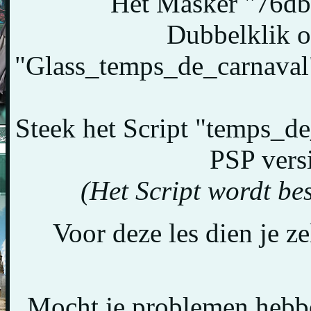
Het Masker "76db
Dubbelklik o
"Glass_temps_de_carnaval",
Steek het Script "temps_de
PSP versi
(Het Script wordt bes
Voor deze les dien je z
Mocht je problemen hebbe