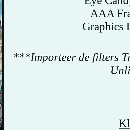
Eye Candy
AAA Fra
Graphics 
***Importeer de filters T
Unl
Kl