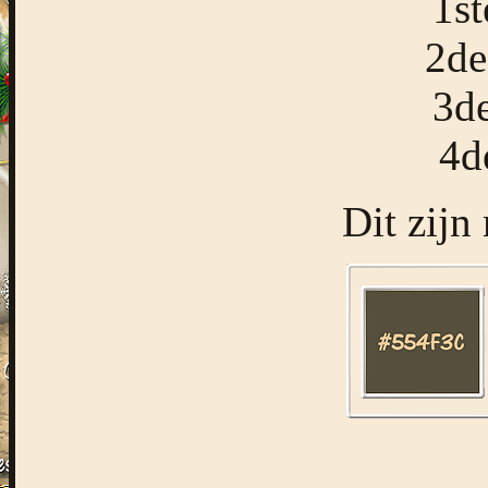
1s
2de
3d
4d
Dit zijn