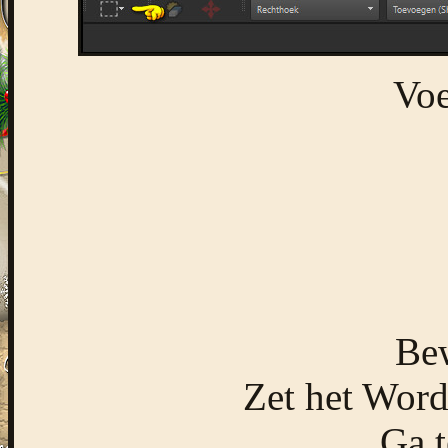
Voe
Bew
Zet het Word
Ga t