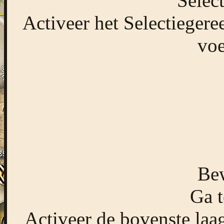
Select
Activeer het Selectiegere
voe
Bew
Ga t
Activeer de bovenste laag