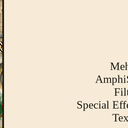
Meh
AmphiSo
Fil
Special Eff
Tex