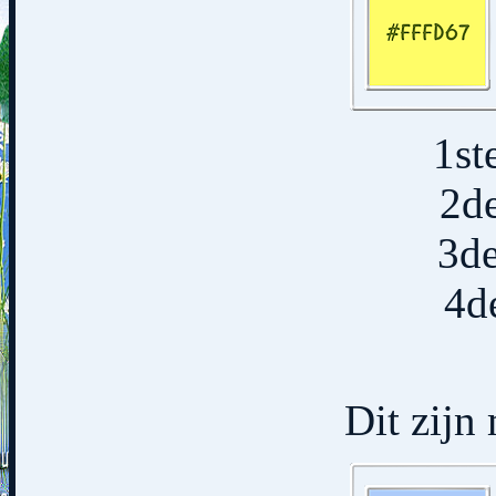
1st
2d
3d
4d
Dit zijn