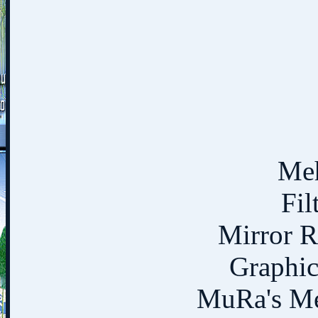
Meh
Fil
Mirror R
Graphic
MuRa's Mei