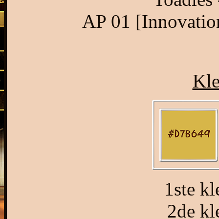
AP 01 [Innovation
Kle
1ste k
2de k