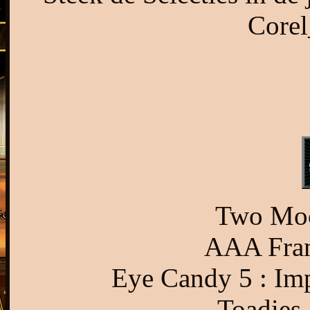
Corel
Two Moo
AAA Fram
Eye Candy 5 : Imp
Toadies