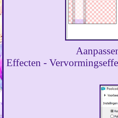
Aanpassen
Effecten - Vervormingseffec