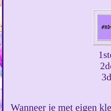
1s
2d
3d
Wanneer je met eigen kl