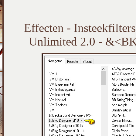
Effecten - Insteekfilte
Unlimited 2.0 - &<BKg