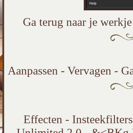
Ga terug naar je werkje
Aanpassen - Vervagen - Ga
Effecten - Insteekfilte
Unlimited 2.0 - &<BKg De