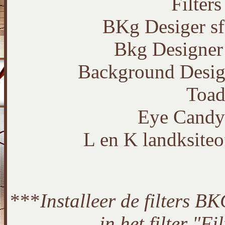
Filter
BKg Desiger sf1
Bkg Designer 
Background Design
Toad
Eye Candy 
L en K landksite
***
Installeer de filters 
in het filter "F