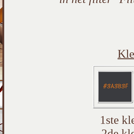
Kle
1ste k
2de kl